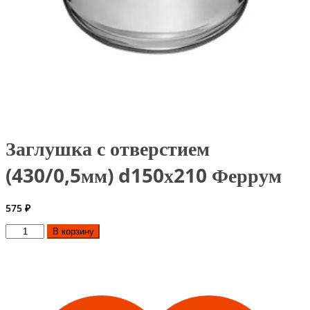
Заглушка с отверстием
(430/0,5мм) d150х210 Феррум
575
₽
Количество
В корзину
товара
Заглушка
с
отверстием
(430/0,5мм)
d150х210