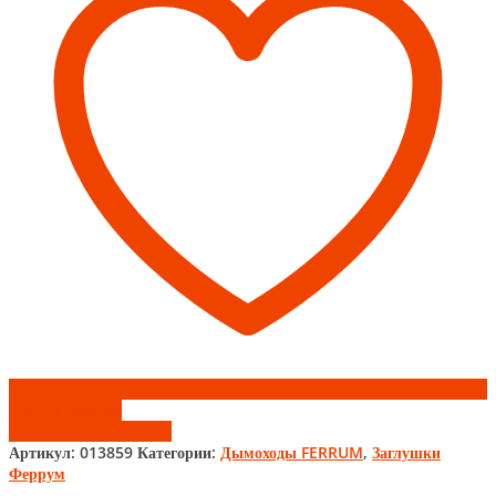
Феррум
Add to wishlist
Добавить к сравнению
Артикул:
013859
Категории:
Дымоходы FERRUM
,
Заглушки
Феррум