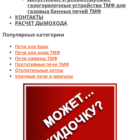
газогорелочные устройства ТМФ для
газовых банных печей ТМФ
КОНТАКТЫ
РАСЧЕТ ДЫМОХОДА
Популярные категории
Печи для бани
Печи для дома ТМФ
Печи-камины ТМФ
Портативные печи ТМФ
Отопительные котлы
Уличные печи и мангалы