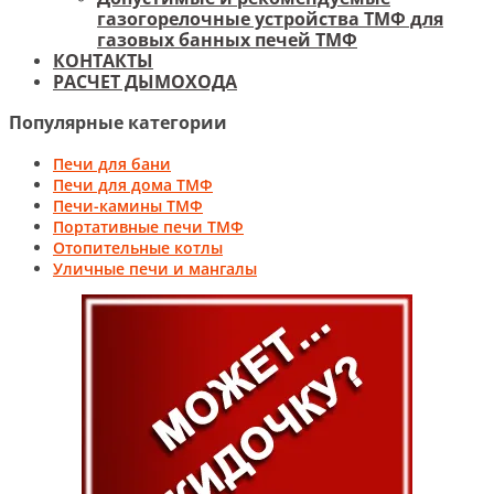
газогорелочные устройства ТМФ для
газовых банных печей ТМФ
КОНТАКТЫ
РАСЧЕТ ДЫМОХОДА
Популярные категории
Печи для бани
Печи для дома ТМФ
Печи-камины ТМФ
Портативные печи ТМФ
Отопительные котлы
Уличные печи и мангалы