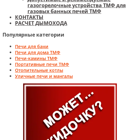
газогорелочные устройства ТМФ для
газовых банных печей ТМФ
КОНТАКТЫ
РАСЧЕТ ДЫМОХОДА
Популярные категории
Печи для бани
Печи для дома ТМФ
Печи-камины ТМФ
Портативные печи ТМФ
Отопительные котлы
Уличные печи и мангалы