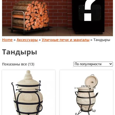
Home
»
Аксессуары
»
Уличные печи и мангалы
» Тандыры
Тандыры
Сортировка:
Показаны все (13)
по
популярности