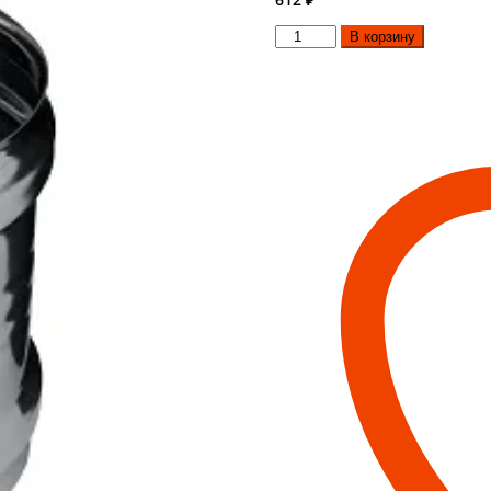
Количество
В корзину
товара
Адаптер
ММ
(430/0,8мм)
d250
Феррум