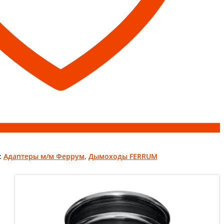
:
Адаптеры м/м Феррум
,
Дымоходы FERRUM