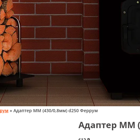
ррум
» Адаптер ММ (430/0,8мм) d250 Феррум
Адаптер ММ (
612
₽