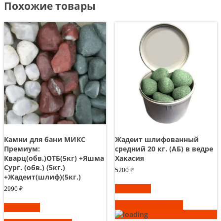
Похожие товары
Камни для бани МИКС
Жадеит шлифованный
Премиум:
средний 20 кг. (АБ) в ведре
Кварц(обв.)ОТБ(5кг) +Яшма
Хакасия
Сург. (обв.) (5кг.)
5200
₽
+Жадеит(шлиф)(5кг.)
В корзину
2990
₽
Быстрый просмотр
В корзину