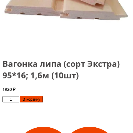
Вагонка липа (сорт Экстра)
95*16; 1,6м (10шт)
1920
₽
Количество
В корзину
товара
Вагонка
липа
(сорт
Экстра)
95*16;