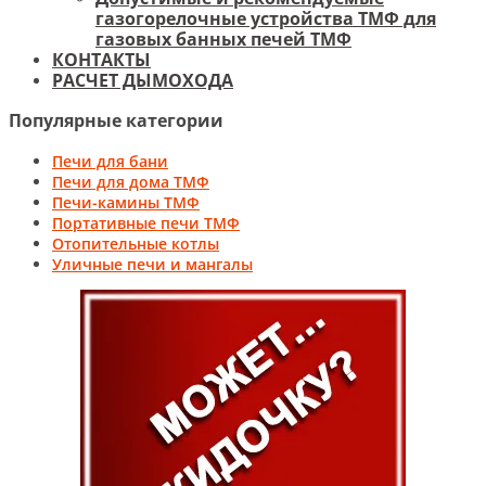
газогорелочные устройства ТМФ для
газовых банных печей ТМФ
КОНТАКТЫ
РАСЧЕТ ДЫМОХОДА
Популярные категории
Печи для бани
Печи для дома ТМФ
Печи-камины ТМФ
Портативные печи ТМФ
Отопительные котлы
Уличные печи и мангалы