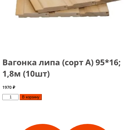
Вагонка липа (сорт А) 95*16;
1,8м (10шт)
1970
₽
Количество
В корзину
товара
Вагонка
липа
(сорт
А)
95*16;