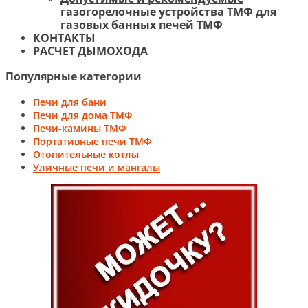
газогорелочные устройства ТМФ для
газовых банных печей ТМФ
КОНТАКТЫ
РАСЧЕТ ДЫМОХОДА
Популярные категории
Печи для бани
Печи для дома ТМФ
Печи-камины ТМФ
Портативные печи ТМФ
Отопительные котлы
Уличные печи и мангалы