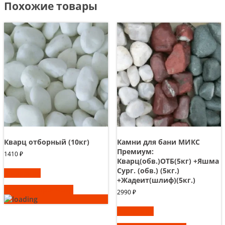
Похожие товары
Кварц отборный (10кг)
Камни для бани МИКС
Премиум:
1410
₽
Кварц(обв.)ОТБ(5кг) +Яшма
Сург. (обв.) (5кг.)
В корзину
+Жадеит(шлиф)(5кг.)
Быстрый просмотр
2990
₽
В корзину