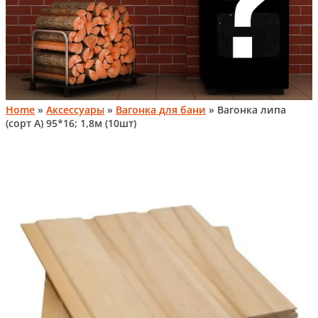
Home
»
Аксессуары
»
Вагонка для бани
» Вагонка липа
(сорт А) 95*16; 1,8м (10шт)