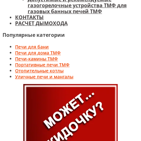
газогорелочные устройства ТМФ для
газовых банных печей ТМФ
КОНТАКТЫ
РАСЧЕТ ДЫМОХОДА
Популярные категории
Печи для бани
Печи для дома ТМФ
Печи-камины ТМФ
Портативные печи ТМФ
Отопительные котлы
Уличные печи и мангалы