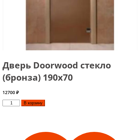
Дверь Doorwood стекло
(бронза) 190х70
12700
₽
Количество
В корзину
товара
Дверь
Doorwood
стекло
(бронза)
190х70