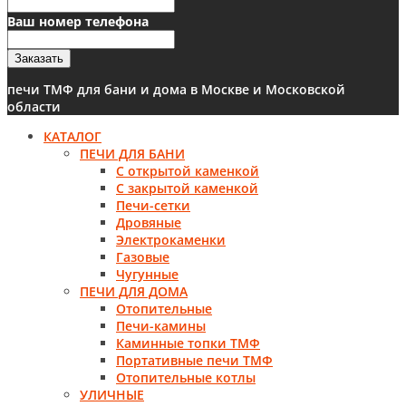
Ваш номер телефона
Заказать
печи ТМФ для бани и дома в Москве и Московской
области
КАТАЛОГ
ПЕЧИ ДЛЯ БАНИ
С открытой каменкой
С закрытой каменкой
Печи-сетки
Дровяные
Электрокаменки
Газовые
Чугунные
ПЕЧИ ДЛЯ ДОМА
Отопительные
Печи-камины
Каминные топки ТМФ
Портативные печи ТМФ
Отопительные котлы
УЛИЧНЫЕ