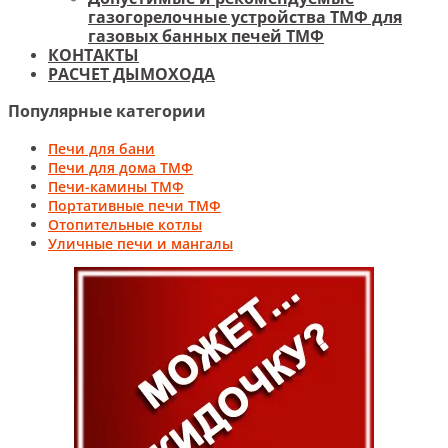
газогорелочные устройства ТМФ для
газовых банных печей ТМФ
КОНТАКТЫ
РАСЧЕТ ДЫМОХОДА
Популярные категории
Печи для бани
Печи для дома ТМФ
Печи-камины ТМФ
Портативные печи ТМФ
Отопительные котлы
Уличные печи и мангалы