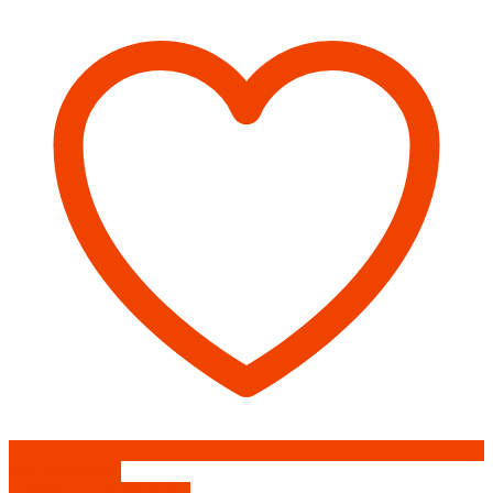
д/
трубы
(430/0,5мм)
d100
нижняя
Феррум
Add to wishlist
Добавить к сравнению