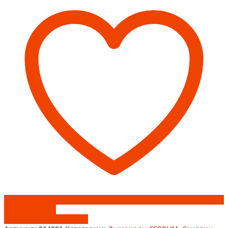
90*
(430/0,8мм+оц)
d150х250
Феррум
Add to wishlist
Добавить к сравнению