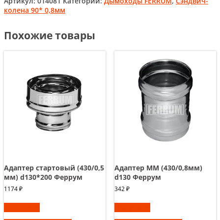
Артикул:
014081
Категории:
Дымоходы FERRUM
,
Сэндвич-
колена 90* 0,8мм
Похожие товары
Адаптер стартовый (430/0,5
Адаптер ММ (430/0,8мм)
мм) d130*200 Феррум
d130 Феррум
1174
₽
342
₽
В корзину
В корзину