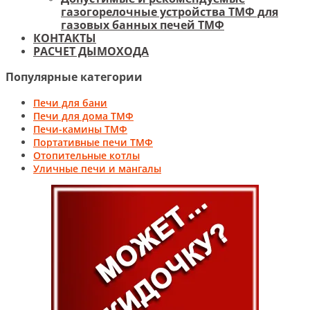
газогорелочные устройства ТМФ для
газовых банных печей ТМФ
КОНТАКТЫ
РАСЧЕТ ДЫМОХОДА
Популярные категории
Печи для бани
Печи для дома ТМФ
Печи-камины ТМФ
Портативные печи ТМФ
Отопительные котлы
Уличные печи и мангалы