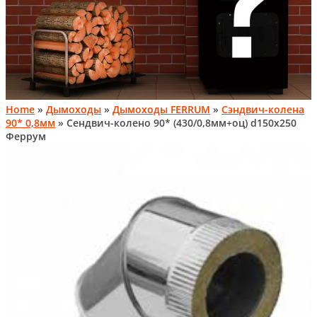
Home
»
Дымоходы
»
Дымоходы FERRUM
»
Сэндвич-колена
90* 0,8мм
» Сендвич-колено 90* (430/0,8мм+оц) d150х250
Феррум