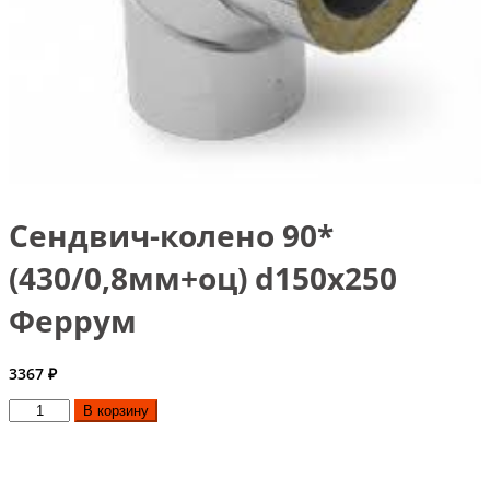
Сендвич-колено 90*
(430/0,8мм+оц) d150х250
Феррум
3367
₽
Количество
В корзину
товара
Сендвич-
колено