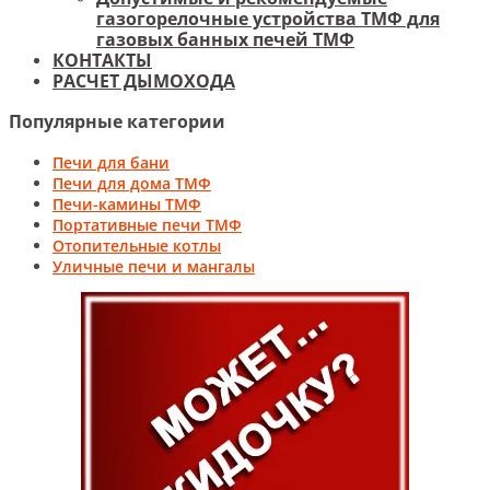
газогорелочные устройства ТМФ для
газовых банных печей ТМФ
КОНТАКТЫ
РАСЧЕТ ДЫМОХОДА
Популярные категории
Печи для бани
Печи для дома ТМФ
Печи-камины ТМФ
Портативные печи ТМФ
Отопительные котлы
Уличные печи и мангалы