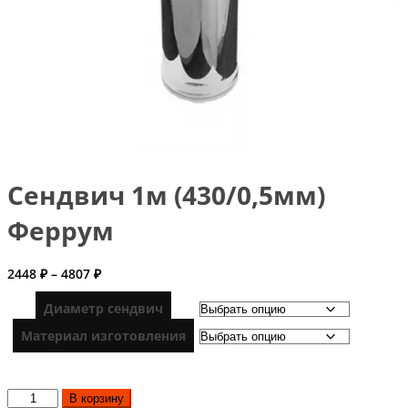
Сендвич 1м (430/0,5мм)
Феррум
Диапазон
2448
₽
–
4807
₽
цен:
2448 ₽
Диаметр сендвич
–
Материал изготовления
4807 ₽
Количество
В корзину