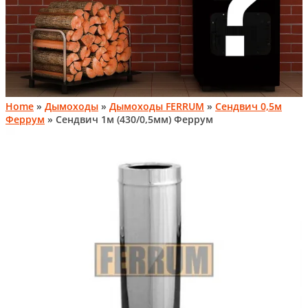
Home
»
Дымоходы
»
Дымоходы FERRUM
»
Сендвич 0,5м
Феррум
» Сендвич 1м (430/0,5мм) Феррум