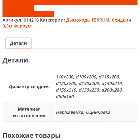
Add to wishlist
Добавить к сравнению
Артикул:
014216
Категории:
Дымоходы FERRUM
,
Сендвич
0,5м Феррум
Детали
Детали
110х200, d100х200, d115х200,
d120х200, d130х200, d140х210,
Диаметр сендвич
d150х210, d150х250, d200х280,
d80х160
Материал
Нержавейка, Оцинковка
изготовления
Похожие товары