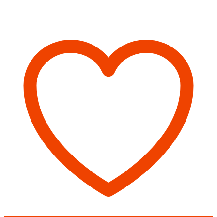
товара
Сендвич
1м
(430/0,5мм)
Феррум