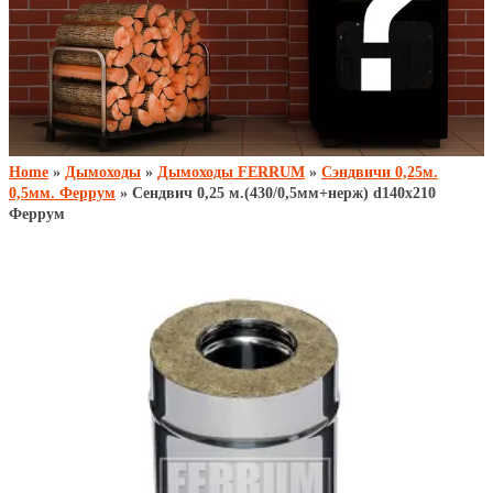
Home
»
Дымоходы
»
Дымоходы FERRUM
»
Сэндвичи 0,25м.
0,5мм. Феррум
» Сендвич 0,25 м.(430/0,5мм+нерж) d140x210
Феррум