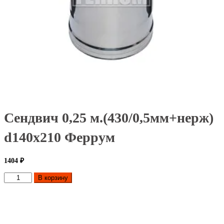
Сендвич 0,25 м.(430/0,5мм+нерж)
d140x210 Феррум
1404
₽
Количество
В корзину
товара
Сендвич
0,25
м.