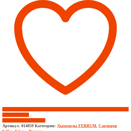
(430/0,5мм+нерж)
d140x210
Феррум
Add to wishlist
Добавить к сравнению
Артикул:
014059
Категории:
Дымоходы FERRUM
,
Сэндвичи