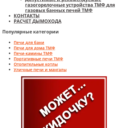
газогорелочные устройства ТМФ для
газовых банных печей ТМФ
КОНТАКТЫ
РАСЧЕТ ДЫМОХОДА
Популярные категории
Печи для бани
Печи для дома ТМФ
Печи-камины ТМФ
Портативные печи ТМФ
Отопительные котлы
Уличные печи и мангалы