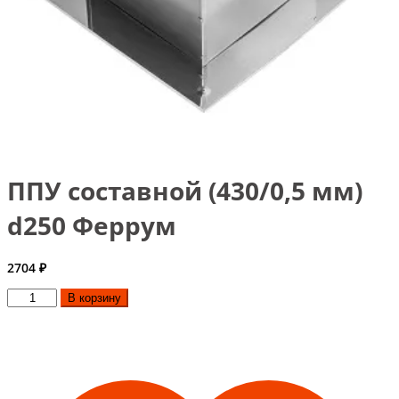
ППУ составной (430/0,5 мм)
d250 Феррум
2704
₽
Количество
В корзину
товара
ППУ
составной
(430/0,5
мм)
d250