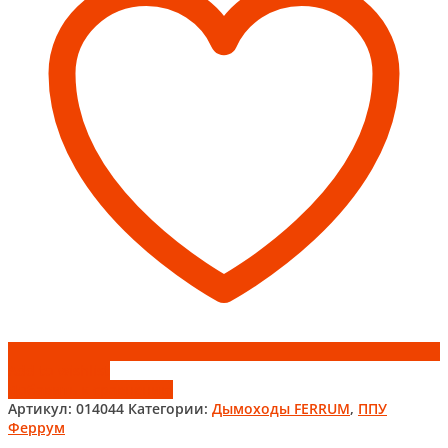
Феррум
Add to wishlist
Добавить к сравнению
Артикул:
014044
Категории:
Дымоходы FERRUM
,
ППУ
Феррум