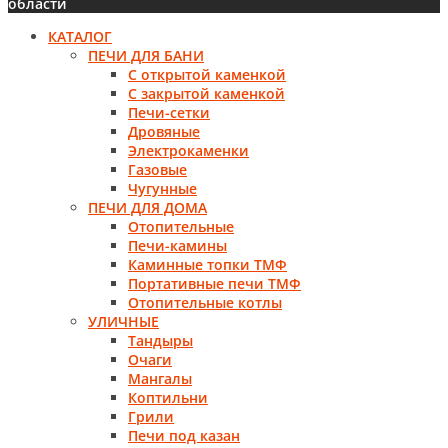
области
КАТАЛОГ
ПЕЧИ ДЛЯ БАНИ
С открытой каменкой
С закрытой каменкой
Печи-сетки
Дровяные
Электрокаменки
Газовые
Чугунные
ПЕЧИ ДЛЯ ДОМА
Отопительные
Печи-камины
Каминные топки ТМФ
Портативные печи ТМФ
Отопительные котлы
УЛИЧНЫЕ
Тандыры
Очаги
Мангалы
Коптильни
Грили
Печи под казан