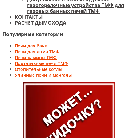
газогорелочные устройства ТМФ для
газовых банных печей ТМФ
КОНТАКТЫ
РАСЧЕТ ДЫМОХОДА
Популярные категории
Печи для бани
Печи для дома ТМФ
Печи-камины ТМФ
Портативные печи ТМФ
Отопительные котлы
Уличные печи и мангалы