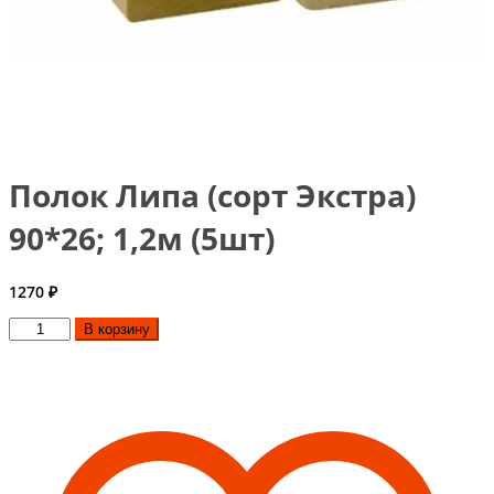
Полок Липа (сорт Экстра)
90*26; 1,2м (5шт)
1270
₽
Количество
В корзину
товара
Полок
Липа
(сорт
Экстра)
90*26;
1,2м