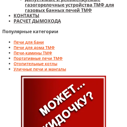
газогорелочные устройства ТМФ для
газовых банных печей ТМФ
КОНТАКТЫ
РАСЧЕТ ДЫМОХОДА
Популярные категории
Печи для бани
Печи для дома ТМФ
Печи-камины ТМФ
Портативные печи ТМФ
Отопительные котлы
Уличные печи и мангалы