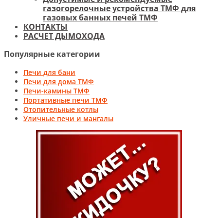
газогорелочные устройства ТМФ для
газовых банных печей ТМФ
КОНТАКТЫ
РАСЧЕТ ДЫМОХОДА
Популярные категории
Печи для бани
Печи для дома ТМФ
Печи-камины ТМФ
Портативные печи ТМФ
Отопительные котлы
Уличные печи и мангалы