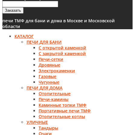
Заказать
печи ТМФ для бани и дома в Москве и Московской
области
КАТАЛОГ
ПЕЧИ ДЛЯ БАНИ
С открытой каменкой
С закрытой каменкой
Печи-сетки
Дровяные
Электрокаменки
Газовые
Чугунные
ПЕЧИ ДЛЯ ДОМА
Отопительные
Печи-камины
Каминные топки ТМФ
Портативные печи ТМФ
Отопительные котлы
УЛИЧНЫЕ
Тандыры
Очаги