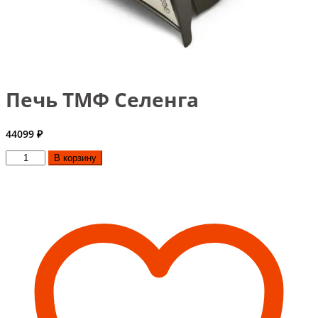
Печь ТМФ Селенга
44099
₽
Количество
В корзину
товара
Печь
ТМФ
Селенга