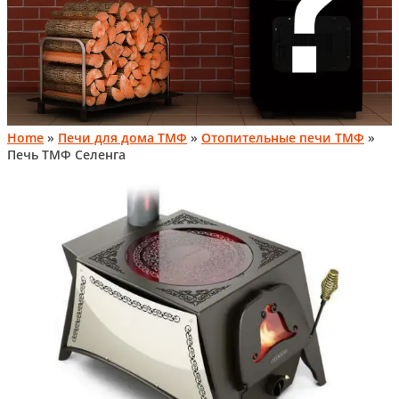
Home
»
Печи для дома ТМФ
»
Отопительные печи ТМФ
»
Печь ТМФ Селенга