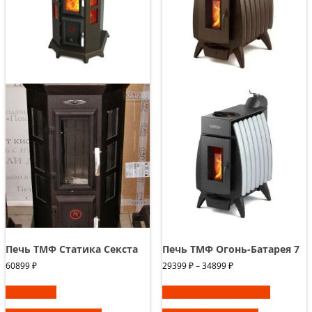
Печь ТМФ Статика Секста
Печь ТМФ Огонь-Батарея 7
Диапазон
60899
₽
29399
₽
–
34899
₽
цен:
Этот
29399 ₽
В корзину
Выберите параметры
товар
–
имеет
34899 ₽