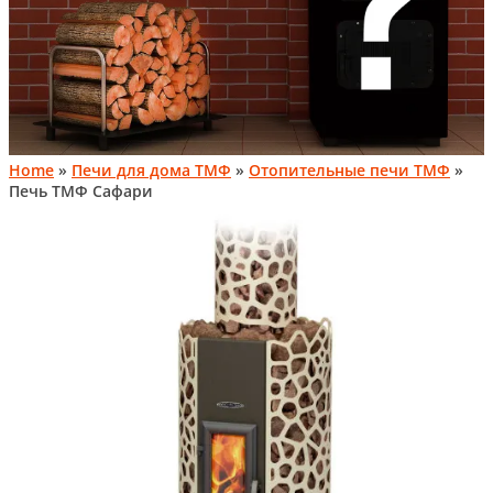
Home
»
Печи для дома ТМФ
»
Отопительные печи ТМФ
»
Печь ТМФ Сафари