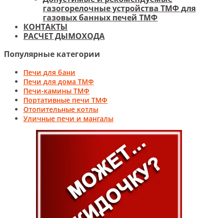
газогорелочные устройства ТМФ для
газовых банных печей ТМФ
КОНТАКТЫ
РАСЧЕТ ДЫМОХОДА
Популярные категории
Печи для бани
Печи для дома ТМФ
Печи-камины ТМФ
Портативные печи ТМФ
Отопительные котлы
Уличные печи и мангалы