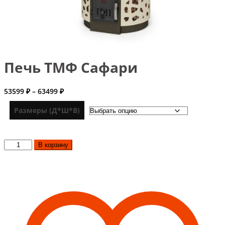
Печь ТМФ Сафари
Диапазон
53599
₽
–
63499
₽
цен:
53599 ₽
Размеры (Д*Ш*В)
–
63499 ₽
Количество
В корзину
товара
Печь
ТМФ
Сафари