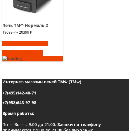
Печь ТМФ Нормаль 2
Диапазон
19099
₽
–
20399
₽
цен:
Этот
19099 ₽
Выберите параметры
товар
–
имеет
20399 ₽
Быстрый просмотр
несколько
вариаций.
Опции
можно
выбрать
Интернет-магазин печей ТМФ (ТМФ)
на
странице
+7(495)142-40-71
товара.
+7(958)643-97-98
Время работы:
Пн — Вс — с 9:00 до 21:00.
Заявки по телефону
принимаются с 9:00 до 21:00 без выходных.