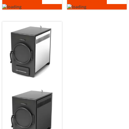
Быстрый просмотр
Быстрый просмотр
несколь
вариаци
Опции
можно
выбрать
на
страниц
товара.