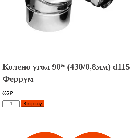
Колено угол 90* (430/0,8мм) d115
Феррум
855
₽
Количество
В корзину
товара
Колено
угол
90*
(430/0,8мм)