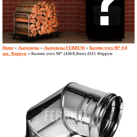
Home
»
Дымоходы
»
Дымоходы FERRUM
»
Колено угол 90* 0,8
мм. Феррум
» Колено угол 90* (430/0,8мм) d115 Феррум