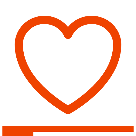
1м
(430/0,8мм)
Феррум
Add to wishlist