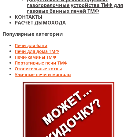
газогорелочные устройства ТМФ для
газовых банных печей ТМФ
КОНТАКТЫ
РАСЧЕТ ДЫМОХОДА
Популярные категории
Печи для бани
Печи для дома ТМФ
Печи-камины ТМФ
Портативные печи ТМФ
Отопительные котлы
Уличные печи и мангалы