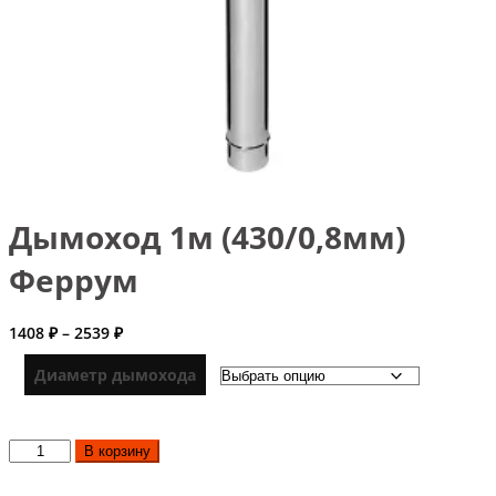
Дымоход 1м (430/0,8мм)
Феррум
Диапазон
1408
₽
–
2539
₽
цен:
1408 ₽
Диаметр дымохода
–
2539 ₽
Количество
В корзину
товара
Дымоход