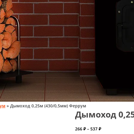
рум
» Дымоход 0,25м (430/0,5мм) Феррум
Дымоход 0,25
Диапазон
266
₽
–
537
₽