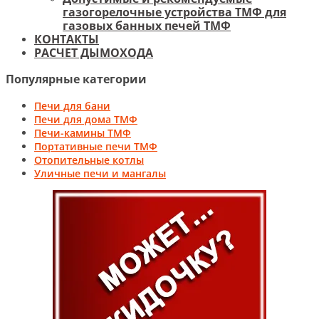
газогорелочные устройства ТМФ для
газовых банных печей ТМФ
КОНТАКТЫ
РАСЧЕТ ДЫМОХОДА
Популярные категории
Печи для бани
Печи для дома ТМФ
Печи-камины ТМФ
Портативные печи ТМФ
Отопительные котлы
Уличные печи и мангалы