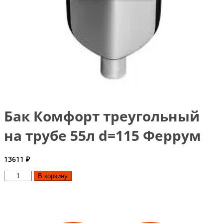
Бак Комфорт треугольный
на трубе 55л d=115 Феррум
13611
₽
Количество
В корзину
товара
Бак
Комфорт
треугольный
на