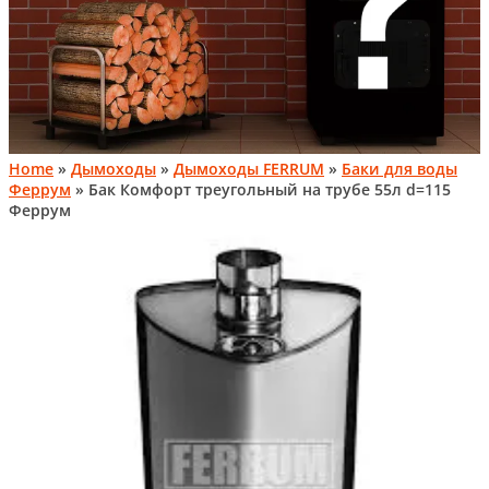
Home
»
Дымоходы
»
Дымоходы FERRUM
»
Баки для воды
Феррум
» Бак Комфорт треугольный на трубе 55л d=115
Феррум