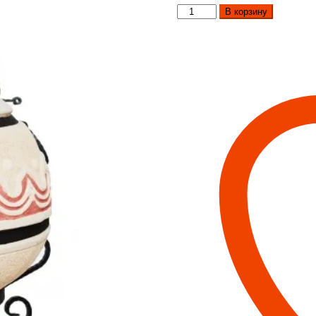
Количество
В корзину
товара
Тандыр
Сармат
Восточный
(СО
СТОЙКОЙ)