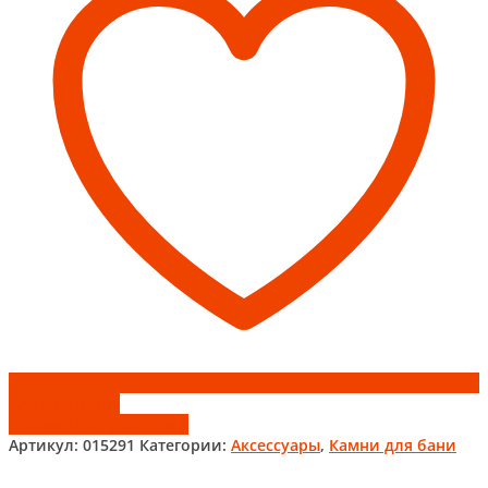
(АБ)
в
ведре
Хакасия
Add to wishlist
Добавить к сравнению
Артикул:
015291
Категории:
Аксессуары
,
Камни для бани