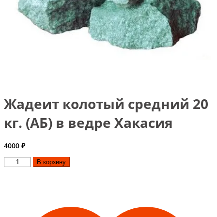
Жадеит колотый средний 20
кг. (АБ) в ведре Хакасия
4000
₽
Количество
В корзину
товара
Жадеит
колотый
средний
20
кг.