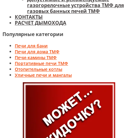
газогорелочные устройства ТМФ для
газовых банных печей ТМФ
КОНТАКТЫ
РАСЧЕТ ДЫМОХОДА
Популярные категории
Печи для бани
Печи для дома ТМФ
Печи-камины ТМФ
Портативные печи ТМФ
Отопительные котлы
Уличные печи и мангалы