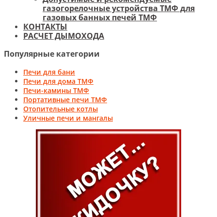
газогорелочные устройства ТМФ для
газовых банных печей ТМФ
КОНТАКТЫ
РАСЧЕТ ДЫМОХОДА
Популярные категории
Печи для бани
Печи для дома ТМФ
Печи-камины ТМФ
Портативные печи ТМФ
Отопительные котлы
Уличные печи и мангалы