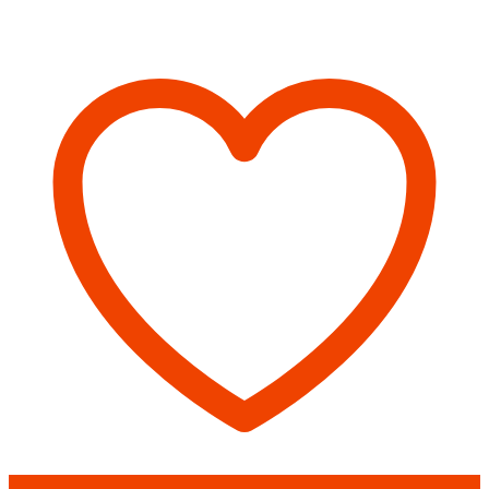
Печь
ЕРМАК
16-
Премиум
ЧУГУН