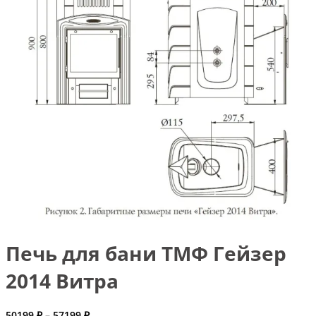
Печь для бани ТМФ Гейзер
2014 Витра
Диапазон
50199
₽
–
57199
₽