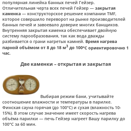
популярная линейка банных печей Гейзер.
Отличительная черта всех печей Гейзер —
закрытая
каменка
— конструкторское решение компании TMF,
которое совершило переворот на рынке производителей
банных печей и завоевало доверие многих банщиков.
Внутренняя закрытая каменка обеспечивает двойную
систему парообразования, так как вода дважды
разбивается о грани нагретых камней.
Время нагрева
3
парной объёмом от 8 до 18 м
до 100
°С ориентировочно 1
час.
Две каменки – открытая и закрытая
Выбирая режим бани, учитывайте
соотношение влажности и температуры в парилке.
Финская сауна горячая (до 100°С) и сухая (влажность 10-
15%). В этом случае значение имеет скорость нагрева
объёма парилки — печь Гейзер нагреет Вашу парилку до
100°С за 60 мин.