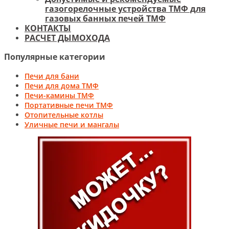
газогорелочные устройства ТМФ для
газовых банных печей ТМФ
КОНТАКТЫ
РАСЧЕТ ДЫМОХОДА
Популярные категории
Печи для бани
Печи для дома ТМФ
Печи-камины ТМФ
Портативные печи ТМФ
Отопительные котлы
Уличные печи и мангалы