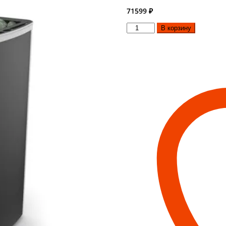
71599
₽
Количество
В корзину
товара
Печь
для
бани
ТЕРМОФОР
КАЛИНА
Inox
БСЭ
Антрацит
НВ
ПРА