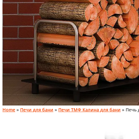
Home
»
Печи для бани
»
Печи ТМФ Калина для бани
» Печь 