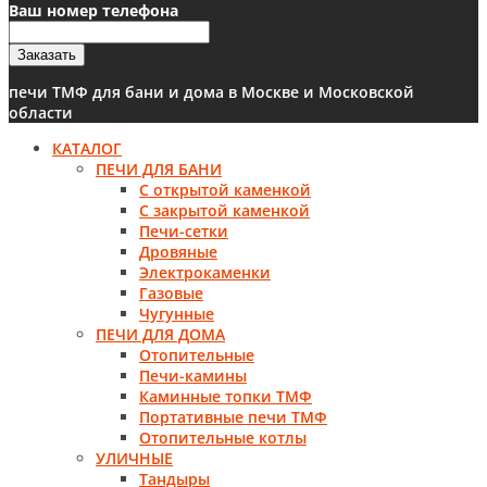
Ваш номер телефона
Заказать
печи ТМФ для бани и дома в Москве и Московской
области
КАТАЛОГ
ПЕЧИ ДЛЯ БАНИ
С открытой каменкой
С закрытой каменкой
Печи-сетки
Дровяные
Электрокаменки
Газовые
Чугунные
ПЕЧИ ДЛЯ ДОМА
Отопительные
Печи-камины
Каминные топки ТМФ
Портативные печи ТМФ
Отопительные котлы
УЛИЧНЫЕ
Тандыры