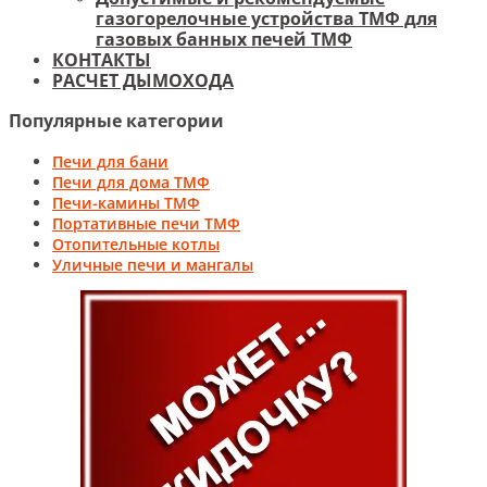
газогорелочные устройства ТМФ для
газовых банных печей ТМФ
КОНТАКТЫ
РАСЧЕТ ДЫМОХОДА
Популярные категории
Печи для бани
Печи для дома ТМФ
Печи-камины ТМФ
Портативные печи ТМФ
Отопительные котлы
Уличные печи и мангалы