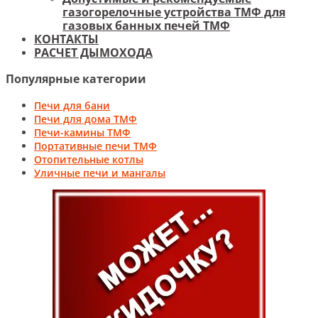
газогорелочные устройства ТМФ для
газовых банных печей ТМФ
КОНТАКТЫ
РАСЧЕТ ДЫМОХОДА
Популярные категории
Печи для бани
Печи для дома ТМФ
Печи-камины ТМФ
Портативные печи ТМФ
Отопительные котлы
Уличные печи и мангалы