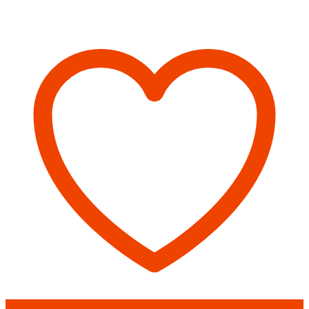
Печь
банная
ЕРМАК
20
Сетка-
Премиум
ЧУГУН