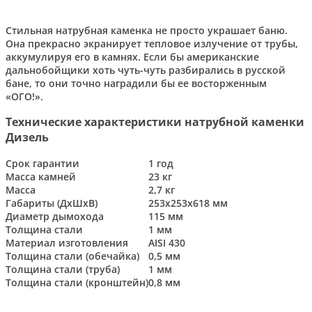
Стильная натрубная каменка не просто украшает баню.
Она прекрасно экранирует тепловое излучение от трубы,
аккумулируя его в камнях. Если бы американские
дальнобойщики хоть чуть-чуть разбирались в русской
бане, то они точно наградили бы ее восторженным
«ОГО!».
Технические характеристики натрубной каменки
Дизель
Срок гарантии
1 год
Масса камней
23 кг
Масса
2,7 кг
Габариты (ДхШхВ)
253х253х618 мм
Диаметр дымохода
115 мм
Толщина стали
1 мм
Материал изготовления
AISI 430
Толщина стали (обечайка)
0,5 мм
Толщина стали (труба)
1 мм
Толщина стали (кронштейн)
0,8 мм