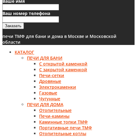
Ваше имя
Ваш номер телефона
Заказать
печи ТМФ для бани и дома в Москве и Московской
области
КАТАЛОГ
ПЕЧИ ДЛЯ БАНИ
С открытой каменкой
С закрытой каменкой
Печи-сетки
Дровяные
Электрокаменки
Газовые
Чугунные
ПЕЧИ ДЛЯ ДОМА
Отопительные
Печи-камины
Каминные топки ТМФ
Портативные печи ТМФ
Отопительные котлы