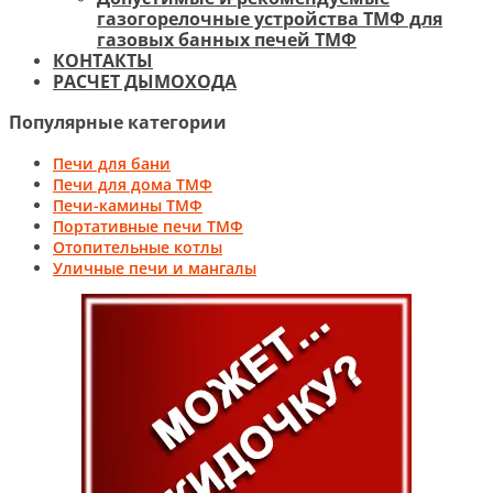
газогорелочные устройства ТМФ для
газовых банных печей ТМФ
КОНТАКТЫ
РАСЧЕТ ДЫМОХОДА
Популярные категории
Печи для бани
Печи для дома ТМФ
Печи-камины ТМФ
Портативные печи ТМФ
Отопительные котлы
Уличные печи и мангалы