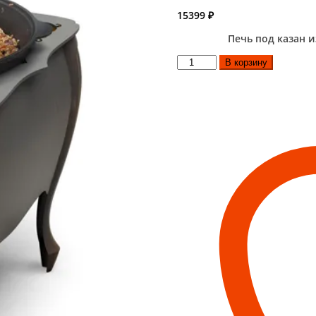
15399
₽
Печь под казан 
Количество
В корзину
товара
Дровяная
печь
под
казан
Зухра
черная
бронза